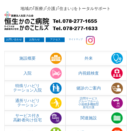
地域の｢医療｣｢介護｣｢住まい｣をトータルサポート
お問い合わせ
お知らせ
アクセス
サイトマップ
施設概要
外来
入院
内視鏡検査
特殊リハビリ
健診のご案内
テーション入院
訪問サービス
通所リハビリ
グループホーム
テーション
小規模多機能型
居宅介護
サービス付き
関連施設
高齢者向け住宅