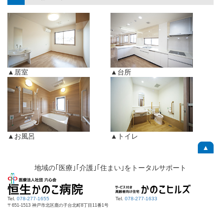
▲居室
▲台所
▲お風呂
▲トイレ
▲
地域の｢医療｣｢介護｣｢住まい｣をトータルサポート
Tel.
078-277-1655
Tel.
078-277-1633
〒651-1513 神戸市北区鹿の子台北町8丁目11番1号