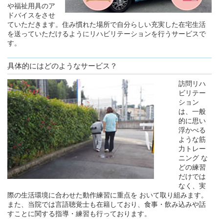
や福祉用具のア
ドバイスをさせ
ていただきます。住み慣れた場所で自分らしい充実した在宅生活
を送っていただけるようにリハビリテーションを行うサービスで
す。
具体的にはどのようなサービス？
訪問リハ
ビリテー
ション
は、一般
的に思い
浮かべる
ような筋
力トレー
ニング な
どの練習
だけでは
なく、実
際の生活環境に合わせた動作練習に重点を おいて取り組みます。
また、当院では言語聴覚士も在籍しており、食事・飲み込みや話
すことに関する指導・練習も行っております。