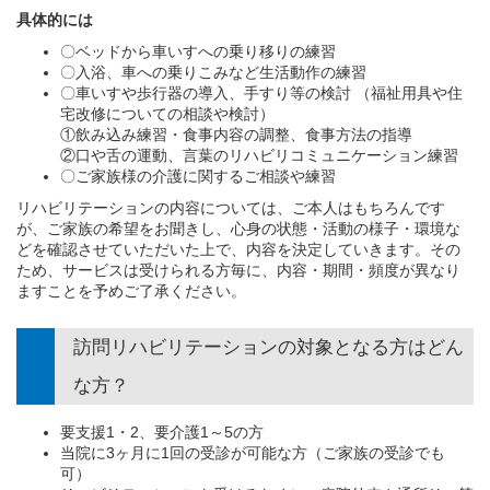
具体的には
〇ベッドから車いすへの乗り移りの練習
〇入浴、車への乗りこみなど生活動作の練習
〇車いすや歩行器の導入、手すり等の検討 （福祉用具や住
宅改修についての相談や検討）
①飲み込み練習・食事内容の調整、食事方法の指導
②口や舌の運動、言葉のリハビリコミュニケーション練習
〇ご家族様の介護に関するご相談や練習
リハビリテーションの内容については、ご本人はもちろんです
が、ご家族の希望をお聞きし、心身の状態・活動の様子・環境な
どを確認させていただいた上で、内容を決定していきます。その
ため、サービスは受けられる方毎に、内容・期間・頻度が異なり
ますことを予めご了承ください。
訪問リハビリテーションの対象となる方はどん
な方？
要支援1・2、要介護1～5の方
当院に3ヶ月に1回の受診が可能な方（ご家族の受診でも
可）