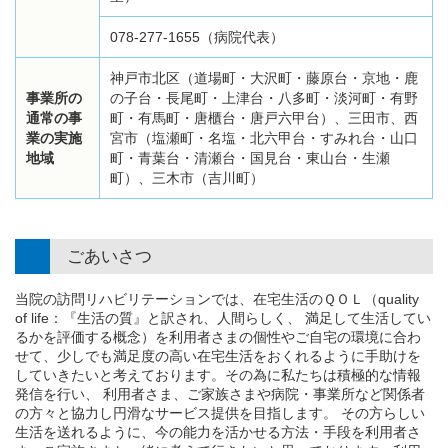
078-277-1655（病院代表）
神戸市北区（道場町・大沢町・藤原台・京地・鹿
事業所の
の子台・長尾町・上津台・八多町・淡河町・有野
通常の事
町・有馬町・唐櫃台・唐戸六甲台）、三田市、西
業の実施
宮市（塩瀬町・名塩・北六甲台・すみれ台・山口
地域
町・青葉台・清瀬台・国見台・東山台・生瀬
町）、三木市（吉川町）
ごあいさつ
当院の訪問リハビリテーションでは、在宅生活のＱＯＬ（quality
of life：『生活の質』と訳され、人間らしく、 満足して生活してい
るかを評価する概念）を利用者さまの個性やご自宅の環境に合わ
せて、少しでも満足度の高い在宅生活をおくれるように手助けを
していきたいと考えております。その為に私たちは積極的な情報
発信を行い、 利用者さま、ご家族さまや病院・事業所など関係者
の方々と協力し円滑なサービス提供を目指します。 その方らしい
生活を送れるように、今の能力を活かせる方法・手段を利用者さ