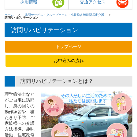
採用情報
交通アクセス
ホーム
訪問サービス・グループホーム・小規模多機能型居宅介護
訪問リハビリテーション
訪問リハビリテーション
トップページ
お申込みの流れ
訪問リハビリテーションとは？
理学療法士など
がご自宅に訪問
し、身の回りの
動作練習や、寝
たきり予防、ご
家族様への介護
方法指導、趣味
活動、住宅改修