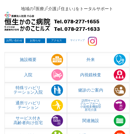
地域の｢医療｣｢介護｣｢住まい｣をトータルサポート
お問い合わせ
お知らせ
アクセス
サイトマップ
施設概要
外来
入院
内視鏡検査
特殊リハビリ
健診のご案内
テーション入院
訪問サービス
通所リハビリ
グループホーム
テーション
小規模多機能型
居宅介護
サービス付き
関連施設
高齢者向け住宅