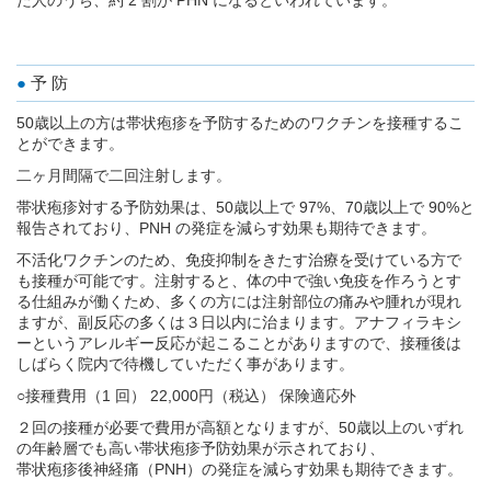
た人のうち、約 2 割が PHN になるといわれています。
予 防
50歳以上の方は帯状疱疹を予防するためのワクチンを接種するこ
とができます。
二ヶ月間隔で二回注射します。
帯状疱疹対する予防効果は、50歳以上で 97%、70歳以上で 90%と
報告されており、PNH の発症を減らす効果も期待できます。
不活化ワクチンのため、免疫抑制をきたす治療を受けている方で
も接種が可能です。注射すると、体の中で強い免疫を作ろうとす
る仕組みが働くため、多くの方には注射部位の痛みや腫れが現れ
ますが、副反応の多くは３日以内に治まります。アナフィラキシ
ーというアレルギー反応が起こることがありますので、接種後は
しばらく院内で待機していただく事があります。
○接種費用（1 回） 22,000円（税込） 保険適応外
２回の接種が必要で費用が高額となりますが、50歳以上のいずれ
の年齢層でも高い帯状疱疹予防効果が示されており、
帯状疱疹後神経痛（PNH）の発症を減らす効果も期待できます。