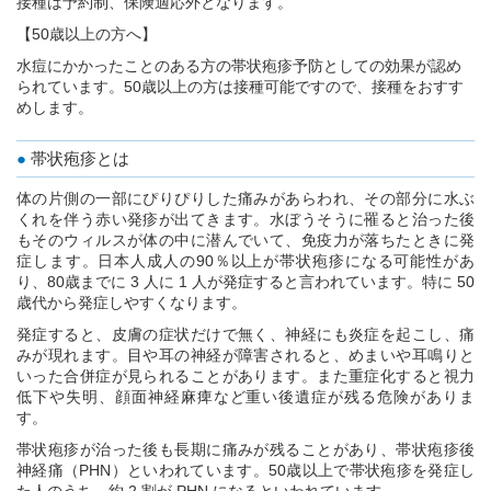
接種は予約制、保険適応外となります。
【50歳以上の方へ】
水痘にかかったことのある方の帯状疱疹予防としての効果が認め
られています。50歳以上の方は接種可能ですので、接種をおすす
めします。
帯状疱疹とは
体の片側の一部にぴりぴりした痛みがあらわれ、その部分に水ぶ
くれを伴う赤い発疹が出てきます。水ぼうそうに罹ると治った後
もそのウィルスが体の中に潜んでいて、免疫力が落ちたときに発
症します。日本人成人の90％以上が帯状疱疹になる可能性があ
り、80歳までに 3 人に 1 人が発症すると言われています。特に 50
歳代から発症しやすくなります。
発症すると、皮膚の症状だけで無く、神経にも炎症を起こし、痛
みが現れます。目や耳の神経が障害されると、めまいや耳鳴りと
いった合併症が見られることがあります。また重症化すると視力
低下や失明、顔面神経麻痺など重い後遺症が残る危険がありま
す。
帯状疱疹が治った後も長期に痛みが残ることがあり、帯状疱疹後
神経痛（PHN）といわれています。50歳以上で帯状疱疹を発症し