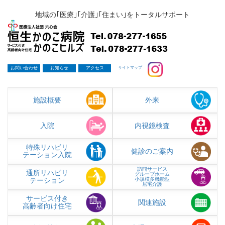
地域の｢医療｣｢介護｣｢住まい｣をトータルサポート
お問い合わせ
お知らせ
アクセス
サイトマップ
施設概要
外来
入院
内視鏡検査
特殊リハビリ
健診のご案内
テーション入院
訪問サービス
通所リハビリ
グループホーム
テーション
小規模多機能型
居宅介護
サービス付き
関連施設
高齢者向け住宅