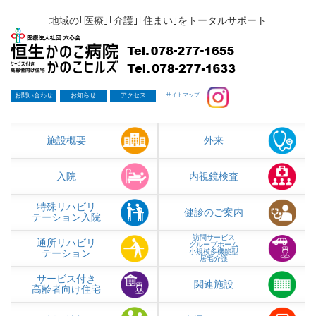
地域の｢医療｣｢介護｣｢住まい｣をトータルサポート
お問い合わせ
お知らせ
アクセス
サイトマップ
施設概要
外来
入院
内視鏡検査
特殊リハビリ
健診のご案内
テーション入院
訪問サービス
通所リハビリ
グループホーム
テーション
小規模多機能型
居宅介護
サービス付き
関連施設
高齢者向け住宅