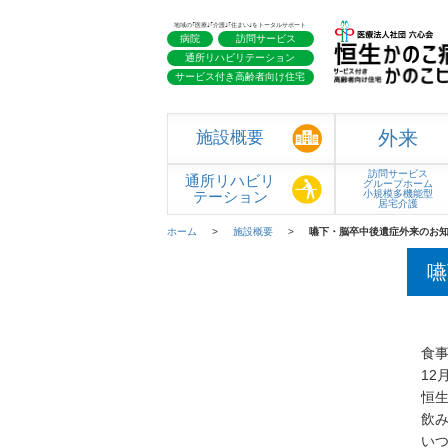
地域の｢医療｣｢介護｣｢住まい｣をトータルサポート
病院
訪問サービス
通所リハビリテーション
サービス付き高齢者向け住宅
外来
施設概要
訪問サービス
通所リハビリ
グループホーム
テーション
小規模多機能型
居宅介護
ホーム
施設概要
嚥下・脳卒中後遺症外来のお
嚥
食
1
恒
飲
い