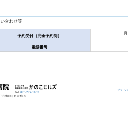
問い合わせ等
月
予約受付（完全予約制）
電話番号
プライバ
Tel.
078-277-1633
の子台北町8丁目11番1号