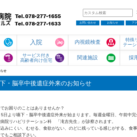
文
お問い合わせ
お知らせ
ア
特殊
入院
内視鏡検査
テーシ
サービス付き
関連施設
採
高齢者向け住宅
知らせ
下・脳卒中後遺症外来のお知らせ
事でお困りのことはありませんか？
2月5日より嚥下・脳卒中後遺症外来が始まります。毎週金曜日、午前中完
生病院リハビリテーション科 「滝吉先生」が診察されます。
み込みにくい、むせる、食欲がない、のどに残っている感じがする、食
つでもご相談下さい。