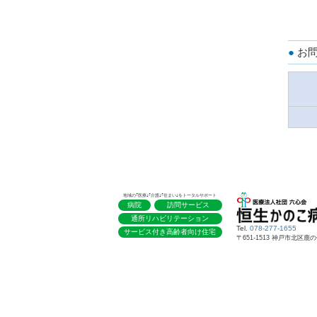
お
地域の｢医療｣｢介護｣｢住まい｣をトータルサポート
病院
訪問サービス
通所リハビリテーション
Tel.
078-277-1655
サービス付き高齢者向け住宅
〒651-1513 神戸市北区鹿