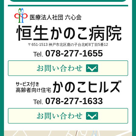
個人情報保護体制を適切に維持するため、職員の教育・研修を徹底
し、内部規則を継続的に見直し、改善します。
6.
診療情報の提供・開示
診療情報の提供・開示に関しては、別に定めます。
7.
問い合わせ窓口
個人情報に関するお問い合わせは、各部署責任者または以下の窓口を
〒651-1513 神戸市北区鹿の子台北町8丁目5番12
ご利用下さい。
078-277-1655
Tel.
・個人情報保護相談窓口
病棟部門担当 中島 千桃生（看護部長）
・個人情報保護相談窓口
外来部門担当 大岡 美和子（外来係主任）
078-277-1633
Tel.