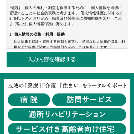
当院は、個人の権利・利益を保護するために、個人情報を適切に
管理することを社会的責務と考えます。 個人情報保護に関する方
針を以下のとおり定め、職員及び関係者に周知徹底を図り、これ
まで以上に個人情報保護に努めます。
1.
個人情報の収集・利用・提供
個人情報を保護・管理する体制を確立し、適切な個人情報の収集、利
用および提供に関する内部規則を定め、これを遵守します。
2.
個人情報の安全対策
個人情報への不正アクセス、個人情報の紛失、破壊、改ざんおよび漏
洩などに関する万全の予防措置を講じます。万一の問題発生時には速
やかな是正対策を実施します。
3.
個人情報の確認・訂正・利用停止
当該本人（患者さん）等からの内容の確認・訂正あるいは利用停止を
求められた場合には、別に定める内部規則により、調査の上適切に対
応します。
4.
個人情報に関する法令・規範の遵守
個人情報に関する法令およびその他の規範を遵守します。
5.
教育および継続的改善